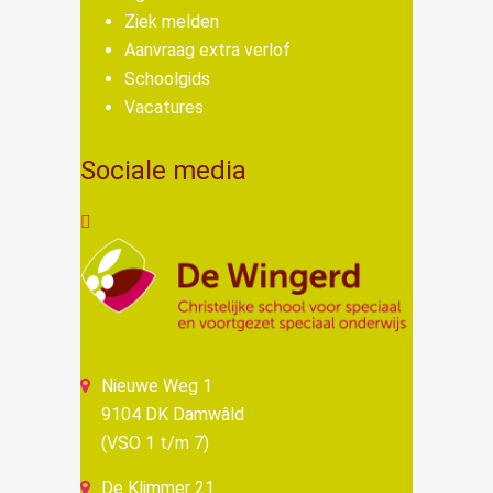
Ziek melden
Aanvraag extra verlof
Schoolgids
Vacatures
Sociale media
Nieuwe Weg 1
9104 DK Damwâld
(VSO 1 t/m 7)
De Klimmer 21