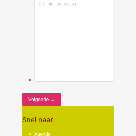
Stel
hier
uw
vraag
Volgende →
Snel naar:
Agenda