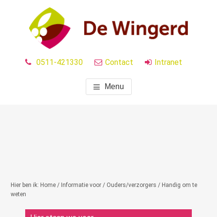
Door
naar
de
hoofd
VSO DE WINGERD
inhoud
0511-421330
Contact
Intranet
Menu
Hier ben ik:
Home
/
Informatie voor
/
Ouders/verzorgers
/ Handig om te
weten